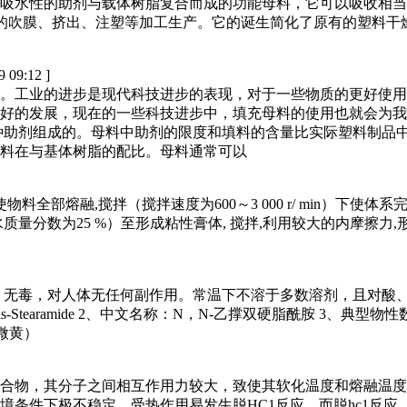
吸水性的助剂与载体树脂复合而成的功能母料，它可以吸收相当
解塑料的吹膜、挤出、注塑等加工生产。它的诞生简化了原有的塑
9 09:12 ]
。工业的进步是现代科技进步的表现，对于一些物质的更好使用
好的发展，现在的一些科技进步中，填充母料的使用也就会为我
种助剂组成的。母料中助剂的限度和填料的含量比实际塑料制品
料在与基体树脂的配比。母料通常可以
料全部熔融,搅拌（搅拌速度为600～3 000 r/ min）下使
分数为25 %）至形成粘性膏体, 搅拌,利用较大的内摩擦力,形成
，无毒，对人体无任何副作用。常温下不溶于多数溶剂，且对酸
s-Stearamide 2、中文名称：N，N-乙撑双硬脂酰胺 3、典型物性数
（微黄）
物，其分子之间相互作用力较大，致使其软化温度和熔融温度偏高
境条件下极不稳定，受热作用易发生脱HC1反应，而脱hc1反应