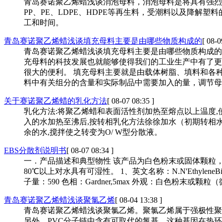
青岛赛诺聚乙烯蜡浅谈消泡母料，消泡母料是将具有强烈
PP、PE、LDPE、HDPE等再生料，受潮料以及降
工和时间。
青岛赛诺聚乙烯蜡浅谈填充母料主要是由哪些物质构成的
[ 08-0
青岛赛诺聚乙烯蜡浅谈填充母料主要是由哪些物质构成的
充母料的科技发展也就能够使得我们的工业生产中有了更
很大的便利。 填充母料主要就是由载体树脂、填料和各
料中有关组分的含量和实际制品中需要加入的量，调节母
关于赛诺聚乙烯蜡的乳化方法
[ 08-07 08:35 ]
乳化方法:将聚乙烯蜡和表面活性剂加热至熔点以上温度,使物
入的水加热至沸后,按转相乳化方法徐徐加水（初期转相水质量
余的水,搅拌使之转变为O/ W型分散液。
EBS分散剂说明书
[ 08-07 08:34 ]
一．产品描述和典型物性 该产品为白色粉末或固体颗粒
80℃以上对水具有可湿性。 1、英文名称：N.N'EthyleneBi
子量：590 色相：Gardner,5max 外观：白色粉末或颗粒
青岛赛诺聚乙烯蜡浅谈聚氯乙烯
[ 08-04 13:38 ]
青岛赛诺聚乙烯蜡浅谈聚氯乙烯。聚氯乙烯属于强极性聚合
另外，PVC分子链中含有可取代的氯基，这种基因在热环