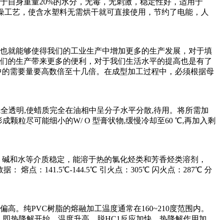
于自身重量20%的水分，无毒，无刺激，稳定性好，适用于
料干燥工艺，使含水塑料无需烘干就可直接使用，节约了电能，人
也就能够使得我们的工业生产中增加更多的生产发展，对于填
们的生产带来更多的便利，对于我们生活水平的提高也是有了
中的需要量要高数倍至十几倍。在成型加工过程中，必须根据母
体系完全透明,使蜡质完全在油相中呈分子水平分散,待用。将所需加
颗粒尽可能细小的W/ O 型膏状物,缓慢冷却至60 ℃,再加入剩
、碱和水等介质稳定，能溶于热的氯化烃类和芳香烃类溶剂，
据： 熔点：141.5℃-144.5℃ 引火点：305℃ 闪火点：287℃ 分
。纯PVC树脂的熔融加工温度通常在160~210度范围内。
，即热降解开始。温度升高，脱HC1反应加快，热降解作用加