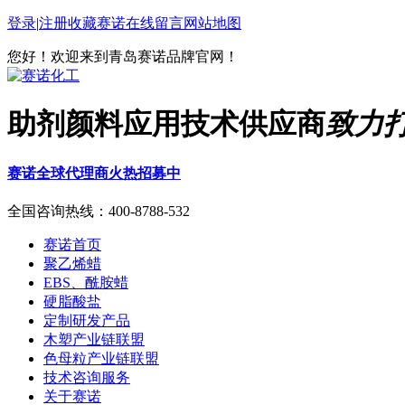
登录
|
注册
收藏赛诺
在线留言
网站地图
您好！欢迎来到青岛赛诺品牌官网！
助剂颜料应用技术供应商
致力
赛诺全球代理商火热招募中
全国咨询热线：
400-8788-532
赛诺首页
聚乙烯蜡
EBS、酰胺蜡
硬脂酸盐
定制研发产品
木塑产业链联盟
色母粒产业链联盟
技术咨询服务
关于赛诺