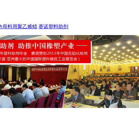
色母料用聚乙烯蜡
赛诺塑料助剂