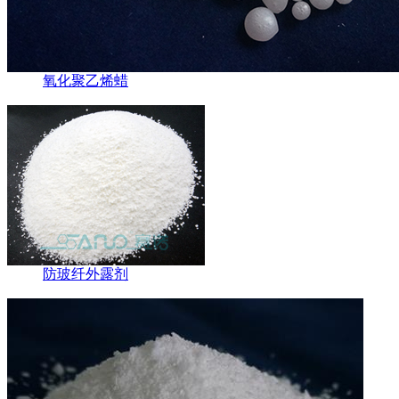
氧化聚乙烯蜡
防玻纤外露剂