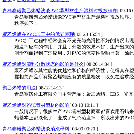
青岛赛诺聚乙烯蜡浅谈PVC异型材生产混料时投放秩序
[ 09-16 
青岛赛诺聚乙烯蜡浅谈PVC异型材生产混料时投放秩序
秩序如下：
聚乙烯蜡在PVC加工中的优异表现
[ 08-23 15:54 ]
PVC加工过程中经常会有不光亮与光滑性不好的情况出
难发挥应有的作用。并且，分散的效果不好，生产出来的P
润滑剂而得到广泛应用，对PVC的流变性影响显著，除
聚乙烯蜡对颜料分散状态的影响是什么
[ 08-20 14:34 ]
聚乙烯蜡以其性能的优越性和价格的经济性，使得其在塑
握相关产品所有聚乙烯蜡应有的质量档次，以免在追求经
聚乙烯蜡的用途
[ 08-18 14:13 ]
青岛赛诺化工有限公司主营产品：聚乙烯蜡、EBS、光
聚乙烯蜡对PVC管材型材的影响
[ 08-13 10:11 ]
一般情况下，很多生产PVC管材型材商家都喜欢用石蜡
蜡基本上都液化了，变成了气态蒸发掉，所以出来的PV
青岛赛诺聚乙烯蜡浅谈消泡母料
[ 08-09 09:20 ]