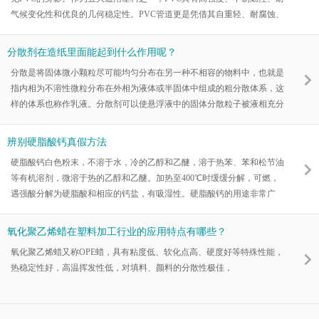
气候变化性和优良的几何稳定性。PVC管道更是凭借其自重轻、耐腐蚀、
耐压强高、安全方便等特点，占据塑料管道市场份额的龙头地位。PVC制
品在给排水、农业、电力和通信等领域继续迎来发展高峰期，环保且高质
分散剂在造纸里面能起到什么作用呢？
量产品成为制造商赢得市场的关键。
分散是将固体微小颗粒尽可能均匀分布在另一种不相容的物料中，也就是
指内相为不溶性微粒分布在外相为液体或半固体中组成的粗分散体系，这
样的体系也称作乳液。分散剂可以使悬浮液中的固体分散粒子被液相充分
润湿和均匀分散，并使体系的分离、聚集和固体微粒的沉降速度降至最
低，以维持悬浮液最大的动力学稳定性。
辨别硬脂酸钙真假方法
硬脂酸钙白色粉末，不溶于水，冷的乙醇和乙醚，溶于热苯、苯和松节油
等有机溶剂，微溶于热的乙醇和乙醚。加热至400℃时缓缓分解，可燃，
遇强酸分解为硬脂酸和相应的钙盐，有吸湿性。硬脂酸钙的用途非常广
泛，可在在塑料、机械、橡胶、油漆油墨等行业作为润滑剂、滑动剂、热
稳定剂、脱模剂、促进剂等。
氧化聚乙烯蜡在塑料加工行业的应用特点有哪些？
氧化聚乙烯蜡又称OPE蜡，具有粘度低、软化点高、硬度好等特殊性能，
热稳定性好，高温挥发性低，对填料、颜料的分散性极佳，