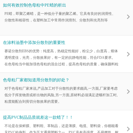
如何有效控制色母粒中PE蜡的析出
PE蜡，即聚乙烯蜡，是一种低分子量的聚乙烯。它具有良好的润滑性、
分散性和相容性，在塑料加工中常用作润滑剂、分散剂和光亮剂等
在涂料油墨中添加分散剂的重要性
赛诺分散剂EBS的优势：纯度高，热稳定性能好，粉尘少，白度高，熔体
透明度佳，光亮，分散效果好，有一定的抗静电性能，符合FDA要求。
在色母粒当中能加强色母粒的混合过程，提高色母粒的质量，确保颜料粒
径均匀并且具有更好的分散性。
色母粒厂家都知道用分散剂的好处？
对于色母粒厂家来说,产品加工对于分散性的要求颇高,一方面,厂家要考虑
低分子挥发物质或析出物的风险,另一方面,原材料必须满足进螺杆加工时,
粘度能配合到剪切分散效果的需要。
提高PVC制品品质就差这一款蜡了！！
不论是在保鲜膜、塑料鞋、革制品，还是薄膜、电缆、塑料袋，你都能看
见PVC的身影。作为五大通用塑料之一，PVC具有高强度、不易燃性、耐