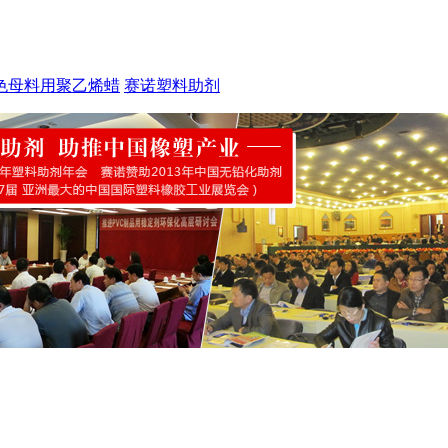
色母料用聚乙烯蜡
赛诺塑料助剂