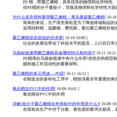
PE 蜡，即聚乙烯蜡，具有优异的物理和化学特性
但PE蜡的分子量较小，导致其物理和化学特性方面
为什么填充母料要用聚乙烯蜡：青岛赛诺聚乙烯蜡
[ 10-18
简单的来说，生产填充母粒是为了降低终端制品的
采用回料蜡，低聚物，费托蜡，要比聚乙烯蜡价格
聚乙烯蜡提高造纸的光泽度
[ 10-18 16:06 ]
社会的发展也带动了科技水平的提高，人们在日常
马路标线漆用聚乙烯蜡具备哪些特点和内容?
[ 10-11 16:21 
PE蜡用在马路标线漆中有什么作用?优良的热熔
能和施工时流动性的重要材料。
聚乙烯蜡的多元用途----内容
[ 10-11 16:12 ]
在制造业的多样化工序中，蜡扮演着非常重要的角
氧化蜡在PVC中的作用
[ 10-09 16:01 ]
氧化蜡在PVC中的作用
详解:低分子聚乙烯蜡在色母粒中的作用是什么?
[ 10-09 16
色母粒在生产中对于分散、着色度的要求比较高，