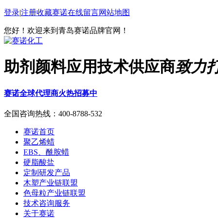
登录
|
注册
收藏赛诺
在线留言
网站地图
您好！欢迎来到青岛赛诺品牌官网！
助剂颜料应用技术供应商
致力
赛诺全球代理商火热招募中
全国咨询热线：
400-8788-532
赛诺首页
聚乙烯蜡
EBS、酰胺蜡
硬脂酸盐
定制研发产品
木塑产业链联盟
色母粒产业链联盟
技术咨询服务
关于赛诺