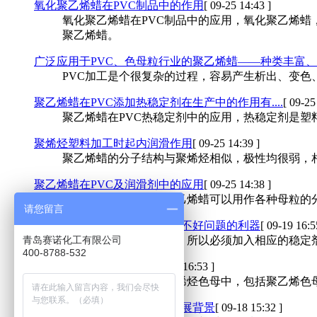
氧化聚乙烯蜡在PVC制品中的作用
[ 09-25 14:43 ]
氧化聚乙烯蜡在PVC制品中的应用，氧化聚乙烯
聚乙烯蜡。
广泛应用于PVC、色母粒行业的聚乙烯蜡——种类丰富
PVC加工是个很复杂的过程，容易产生析出、变色
聚乙烯蜡在PVC添加热稳定剂在生产中的作用有....
[ 09-25
聚乙烯蜡在PVC热稳定剂中的应用，热稳定剂是塑
聚烯烃塑料加工时起内润滑作用
[ 09-25 14:39 ]
聚乙烯蜡的分子结构与聚烯烃相似，极性均很弱，
聚乙烯蜡在PVC及润滑剂中的应用
[ 09-25 14:38 ]
在塑料加丁过程中，聚乙烯蜡可以用作各种母粒的
请您留言
聚乙烯蜡—解决PVC热稳定性不好问题的利器
[ 09-19 16:5
青岛赛诺化工有限公司
由于PVC热稳定性不好，所以必须加入相应的稳定剂
400-8788-532
聚乙烯蜡的应用优势？
[ 09-19 16:53 ]
聚乙烯蜡主要应用在聚烯烃色母中，包括聚乙烯色
聚乙烯蜡的种类和应用研究发展背景
[ 09-18 15:32 ]