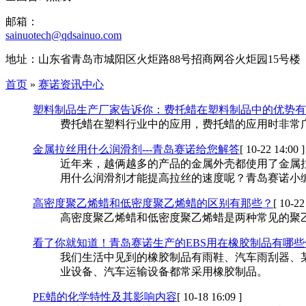
邮箱：
sainuotech@qdsainuo.com
地址：山东省青岛市城阳区火炬路88号招商网谷火炬园15号楼
首页
»
赛诺资讯中心
塑料制品生产厂家告诉你：费托蜡在塑料制品中的优势有
费托蜡在塑料行业中的应用，费托蜡的应用时非常
金属拉丝用什么润滑剂---青岛赛诺给您解答
[ 10-22 14:00 ]
近年来，越俩越多的产品的金属外壳都使用了金属
用什么润滑剂才能提高拉丝的速度呢？青岛赛诺小编
高密度聚乙烯蜡和低密度聚乙烯蜡的区别有那些？
[ 10-22
高密度聚乙烯蜡和低密度聚乙烯蜡是两种常见的聚
看了你就知道！青岛赛诺生产的EBS用在橡胶制品有哪些
我们生活中见到的橡胶制品有雨鞋、汽车雨刮器、
业设备、汽车运输设备都常采用橡胶制品。
PE蜡的化学特性及其影响内容
[ 10-18 16:09 ]