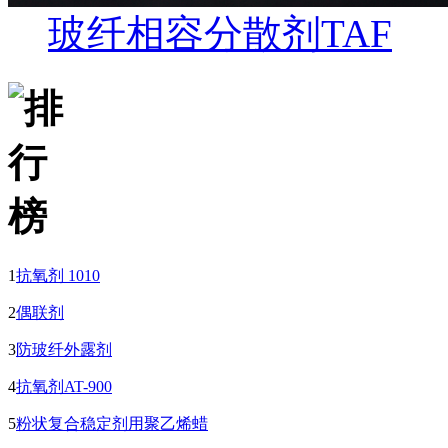
玻纤相容分散剂TAF
1
抗氧剂 1010
2
偶联剂
3
防玻纤外露剂
4
抗氧剂AT-900
5
粉状复合稳定剂用聚乙烯蜡