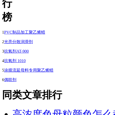
1
PVC制品加工聚乙烯蜡
2
光亮分散润滑剂
3
抗氧剂AT-900
4
抗氧剂 1010
5
涂膜流延母料专用聚乙烯蜡
6
偶联剂
同类文章排行
高浓度色母粒颜色怎么