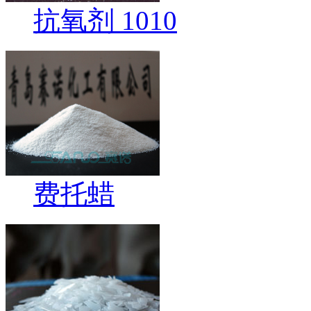
抗氧剂 1010
费托蜡