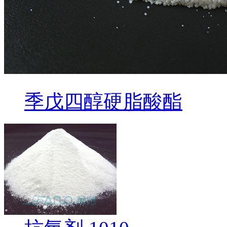
季戊四醇硬脂酸酯