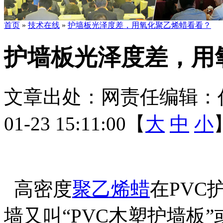
首页
»
技术在线
»
护墙板光泽度差，用氧化聚乙烯蜡看看？
护墙板光泽度差，用
文章出处：
网责任编辑：
01-23 15:11:00【
大
中
小
高密度
聚乙烯蜡
在
PVC
墙又叫
“PVC
木塑护墙板
”