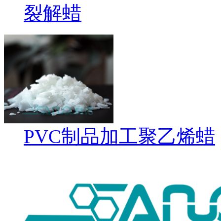
裂解蜡
PVC制品加工聚乙烯蜡