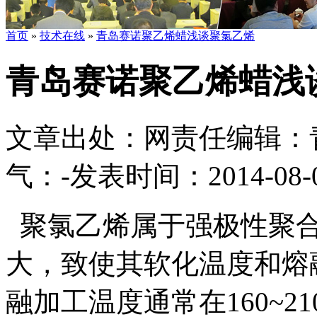
首页
»
技术在线
»
青岛赛诺聚乙烯蜡浅谈聚氯乙烯
青岛赛诺聚乙烯蜡浅
文章出处：
网责任编辑：
气：
-
发表时间：2014-08-04
聚氯乙烯属于强极性聚合
大，致使其软化温度和熔
融加工温度通常在160~2