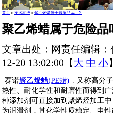
首页
»
技术在线
»
聚乙烯蜡属于危险品吗...？
聚乙烯蜡属于危险品吗.
文章出处：
网责任编辑：
12-20 13:02:00【
大
中
小
赛诺
聚乙烯蜡
(PE蜡)
，又称高分
热性、耐化学性和耐磨性而得到广
种添加剂可直接加到聚烯烃加工中
为润滑剂，其化学性质稳定、电性