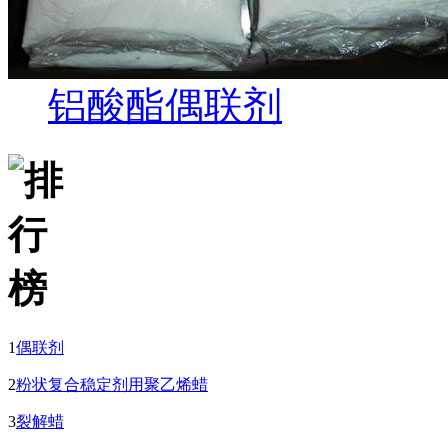
铝酸酯偶联剂
1
偶联剂
2
粉状复合稳定剂用聚乙烯蜡
3
裂解蜡