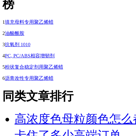
1
填充母料专用聚乙烯蜡
2
油酸酰胺
3
抗氧剂 1010
4
PC, PC/ABS相容增韧剂
5
粉状复合稳定剂用聚乙烯蜡
6
沥青改性专用聚乙烯蜡
同类文章排行
高浓度色母粒颜色怎么
卡住了多少高端订单