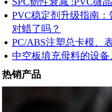
SPC韧性衰减 :PVC
PVC稳定剂升级指南
对蜡了吗？
PC/ABS注塑总卡模
中空板填充母料的设备
热销产品