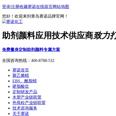
登录
|
注册
收藏赛诺
在线留言
网站地图
您好！欢迎来到青岛赛诺品牌官网！
助剂颜料应用技术供应商
致力
免费量身定制助剂颜料专属方案
全国咨询热线：
400-8788-532
赛诺首页
聚乙烯蜡
EBS、酰胺蜡
硬脂酸盐
定制研发产品
木塑产业链联盟
色母粒产业链联盟
技术咨询服务
关于赛诺