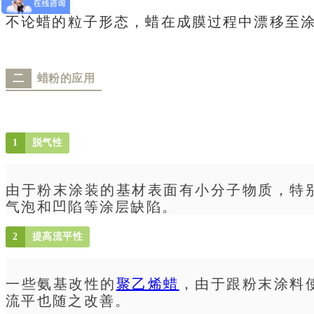
不论蜡的粒子形态，蜡在成膜过程中漂移至
二
蜡粉的应用
1
脱气性
由于粉末涂装的基材表面有小分子物质，特
气泡和凹陷等涂层缺陷。
2
提高流平性
一些氨基改性的
聚乙烯蜡
，由于跟粉末涂料
流平也随之改善。