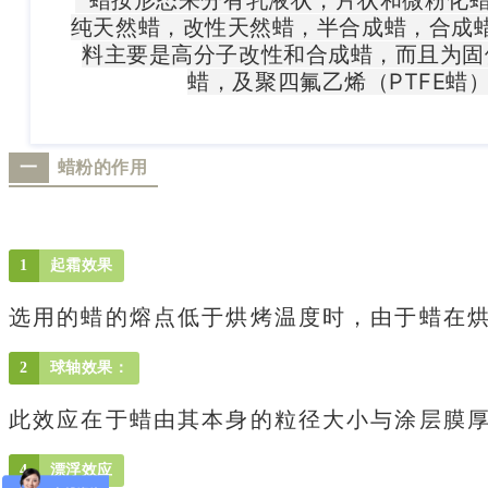
蜡按形态来分有乳液状，片状和微粉化蜡
纯天然蜡，改性天然蜡，半合成蜡，合成
料主要是高分子改性和合成蜡，而且为固
蜡，及
聚四氟乙烯
（
PTFE
蜡
一
蜡粉的作用
1
起霜效果
选用的蜡的熔点低于烘烤温度时，由于蜡在
2
球轴效果：
此效应在于蜡由其本身的粒径大小与涂层膜
4
漂浮效应