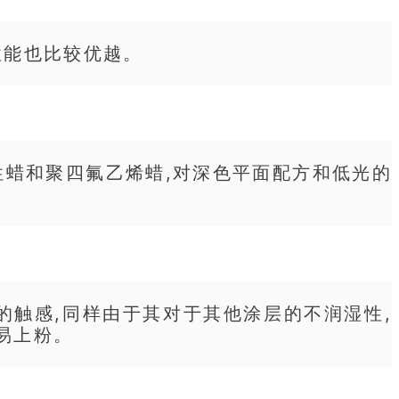
性能也比较优越。
性蜡和
聚四氟乙烯
蜡,对深色平面配方和低光的
触感,同样由于其对于其他涂层的不润湿性,
易上粉。