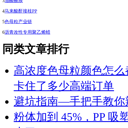
3
油酸酰胺
4
马来酸酐接枝PP
5
色母粒产业链
6
沥青改性专用聚乙烯蜡
同类文章排行
高浓度色母粒颜色怎么
卡住了多少高端订单
避坑指南—手把手教你辨
粉体加到 45%，PP