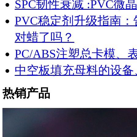
SPC韧性衰减 :PVC
PVC稳定剂升级指南
对蜡了吗？
PC/ABS注塑总卡模
中空板填充母料的设备
热销产品