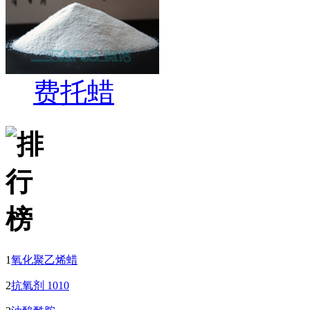
费托蜡
1
氧化聚乙烯蜡
2
抗氧剂 1010