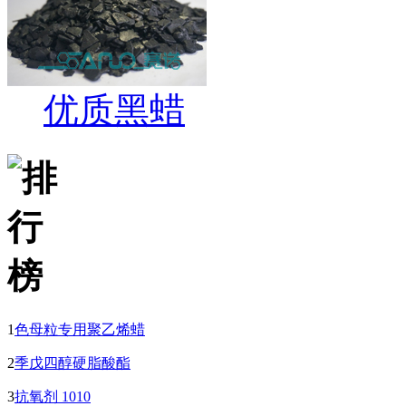
优质黑蜡
1
色母粒专用聚乙烯蜡
2
季戊四醇硬脂酸酯
3
抗氧剂 1010