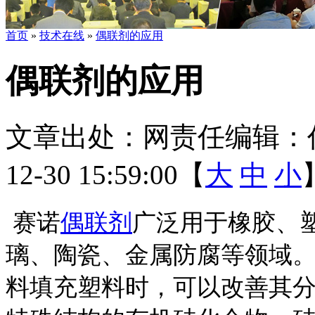
首页
»
技术在线
»
偶联剂的应用
偶联剂的应用
文章出处：
网责任编辑：
12-30 15:59:00【
大
中
小
赛诺
偶联剂
广泛用于橡胶、
璃、陶瓷、金属防腐等领域
料填充塑料时，可以改善其