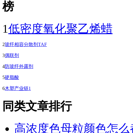
1
低密度氧化聚乙烯蜡
2
玻纤相容分散剂TAF
3
偶联剂
4
防玻纤外露剂
5
硬脂酸
6
木塑产业链1
同类文章排行
高浓度色母粒颜色怎么