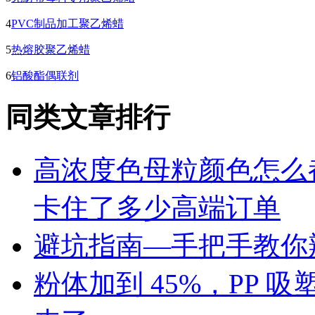
4
PVC制品加工聚乙烯蜡
5
热熔胶聚乙烯蜡
6
铝酸酯偶联剂
同类文章排行
高浓度色母粒颜色怎么
卡住了多少高端订单
避坑指南—手把手教你辨
粉体加到 45%，PP