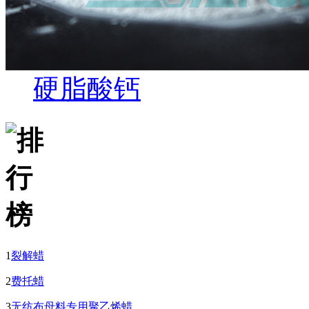
硬脂酸钙
1
裂解蜡
2
费托蜡
3
无纺布母料专用聚乙烯蜡