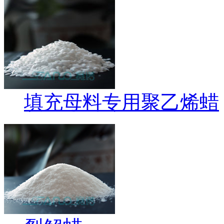
填充母料专用聚乙烯蜡