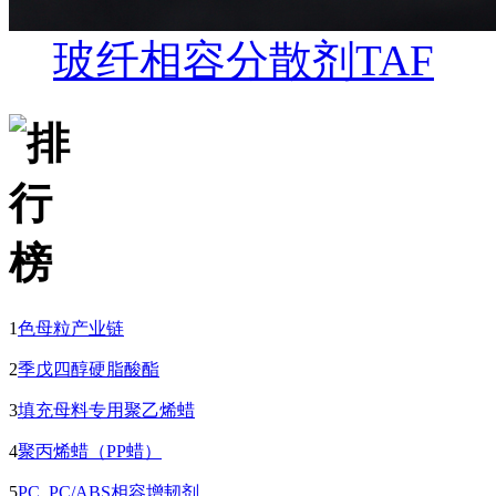
玻纤相容分散剂TAF
1
色母粒产业链
2
季戊四醇硬脂酸酯
3
填充母料专用聚乙烯蜡
4
聚丙烯蜡（PP蜡）
5
PC, PC/ABS相容增韧剂