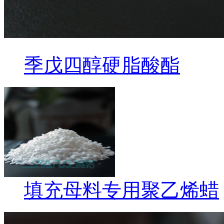
季戊四醇硬脂酸酯
填充母料专用聚乙烯蜡