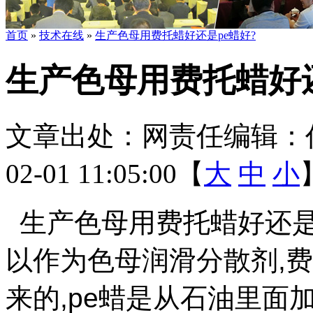
首页
»
技术在线
»
生产色母用费托蜡好还是pe蜡好?
生产色母用费托蜡好还
文章出处：
网责任编辑：
02-01 11:05:00【
大
中
小
生产色母用费托蜡好还
以作为色母润滑分散剂
,
费
来的
,pe
蜡是从石油里面