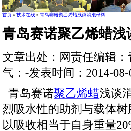
首页
»
技术在线
»
青岛赛诺聚乙烯蜡浅谈消泡母料
青岛赛诺聚乙烯蜡浅
文章出处：
网责任编辑：
气：
-
发表时间：2014-08-09
青岛赛诺
聚乙烯蜡
浅谈
烈吸水性的助剂与载体树
以吸收相当于自身重量2