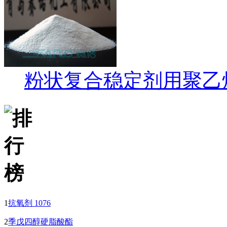
粉状复合稳定剂用聚乙
1
抗氧剂 1076
2
季戊四醇硬脂酸酯