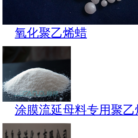
氧化聚乙烯蜡
涂膜流延母料专用聚乙