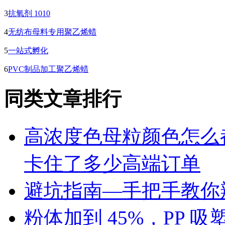
3
抗氧剂 1010
4
无纺布母料专用聚乙烯蜡
5
一站式孵化
6
PVC制品加工聚乙烯蜡
同类文章排行
高浓度色母粒颜色怎么
卡住了多少高端订单
避坑指南—手把手教你辨
粉体加到 45%，PP