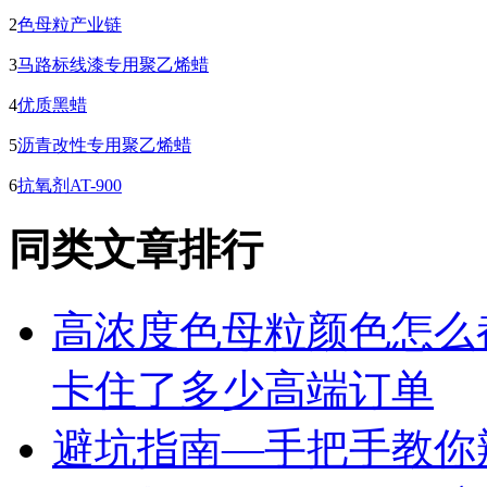
2
色母粒产业链
3
马路标线漆专用聚乙烯蜡
4
优质黑蜡
5
沥青改性专用聚乙烯蜡
6
抗氧剂AT-900
同类文章排行
高浓度色母粒颜色怎么
卡住了多少高端订单
避坑指南—手把手教你辨