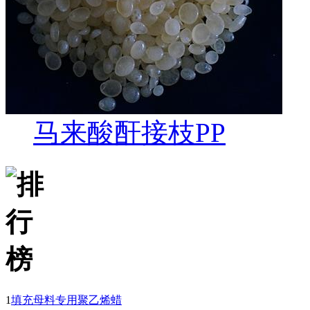
马来酸酐接枝PP
1
填充母料专用聚乙烯蜡