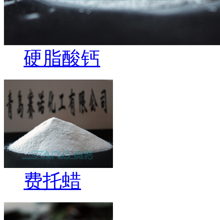
硬脂酸钙
费托蜡