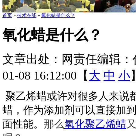
首页
»
技术在线
»
氧化蜡是什么？
氧化蜡是什么？
文章出处：
网责任编辑：
01-08 16:12:00【
大
中
小
聚乙烯蜡或许对很多人来说
蜡，作为添加剂可以直接加
面性能。
那么
氧化聚乙烯蜡