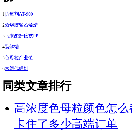
1
抗氧剂AT-900
2
热熔胶聚乙烯蜡
3
马来酸酐接枝PP
4
裂解蜡
5
色母粒产业链
6
木塑偶联剂
同类文章排行
高浓度色母粒颜色怎么
卡住了多少高端订单