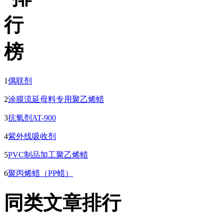
1
偶联剂
2
涂膜流延母料专用聚乙烯蜡
3
抗氧剂AT-900
4
紫外线吸收剂
5
PVC制品加工聚乙烯蜡
6
聚丙烯蜡（PP蜡）
同类文章排行