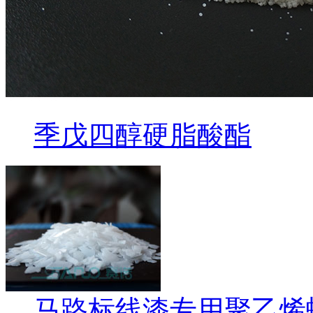
季戊四醇硬脂酸酯
马路标线漆专用聚乙烯