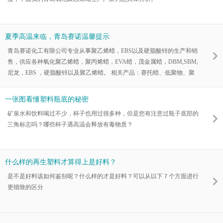
夏季高温来临，青岛赛诺温馨提示
青岛赛诺化工有限公司专业从事聚乙烯蜡，EBS以及硬脂酸锌的生产和销
售，供应各种氧化聚乙烯蜡，聚丙烯蜡，EVA蜡，茂金属蜡，DBM,SBM,
尼龙，EBS ，硬脂酸锌以及聚乙烯蜡。 相关产品：赛托蜡、低聚物、聚
乙烯蜡、EBS、光亮分散润滑剂、环保稳定剂专用蜡、硬脂酸锌、抗氧
剂、氧化聚乙烯蜡
一张图看懂塑料瓶底的秘密
矿泉水和饮料喝过不少，杯子也用过很多种，但是您有注意过瓶子底部的
三角标志吗？哪些杯子遇高温会释放有毒物质？
什么样的再生塑料才算得上是好料？
是不是好料该如何鉴别呢？什么样的才是好料？可以从以下７个方面进行
更细致的区分