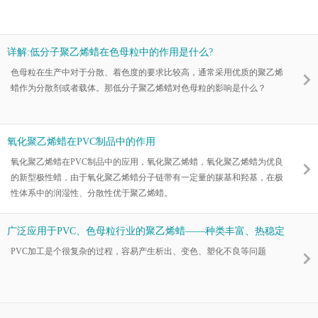
详解:低分子聚乙烯蜡在色母粒中的作用是什么?
色母粒在生产中对于分散、着色度的要求比较高，通常采用优质的聚乙烯
蜡作为分散剂或者载体。那低分子聚乙烯蜡对色母粒的影响是什么？
氧化聚乙烯蜡在PVC制品中的作用
氧化聚乙烯蜡在PVC制品中的应用，氧化聚乙烯蜡，氧化聚乙烯蜡为优良
的新型极性蜡，由于氧化聚乙烯蜡分子链带有一定量的羰基和羟基，在极
性体系中的润湿性、分散性优于聚乙烯蜡。
广泛应用于PVC、色母粒行业的聚乙烯蜡——种类丰富、热稳定
性好、润滑性强、相容性好
PVC加工是个很复杂的过程，容易产生析出、变色、塑化不良等问题