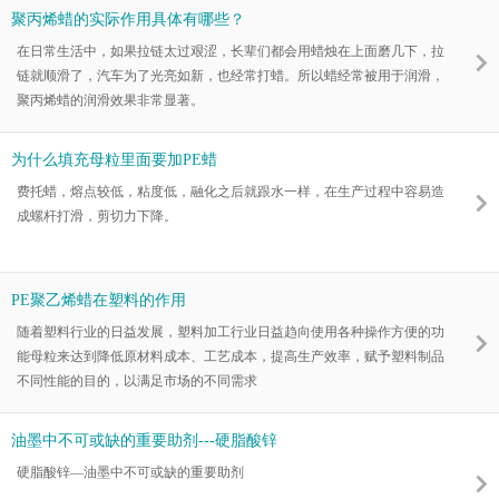
聚丙烯蜡的实际作用具体有哪些？
在日常生活中，如果拉链太过艰涩，长辈们都会用蜡烛在上面磨几下，拉
链就顺滑了，汽车为了光亮如新，也经常打蜡。所以蜡经常被用于润滑，
聚丙烯蜡的润滑效果非常显著。
为什么填充母粒里面要加PE蜡
费托蜡，熔点较低，粘度低，融化之后就跟水一样，在生产过程中容易造
成螺杆打滑，剪切力下降。
PE聚乙烯蜡在塑料的作用
随着塑料行业的日益发展，塑料加工行业日益趋向使用各种操作方便的功
能母粒来达到降低原材料成本、工艺成本，提高生产效率，赋予塑料制品
不同性能的目的，以满足市场的不同需求
油墨中不可或缺的重要助剂---硬脂酸锌
硬脂酸锌—油墨中不可或缺的重要助剂