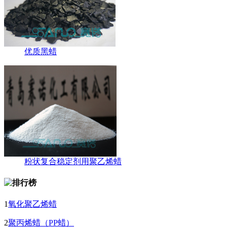
优质黑蜡
粉状复合稳定剂用聚乙烯蜡
1
氧化聚乙烯蜡
2
聚丙烯蜡（PP蜡）