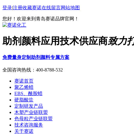
登录
|
注册
收藏赛诺
在线留言
网站地图
您好！欢迎来到青岛赛诺品牌官网！
助剂颜料应用技术供应商
致力
免费量身定制助剂颜料专属方案
全国咨询热线：
400-8788-532
赛诺首页
聚乙烯蜡
EBS、酰胺蜡
硬脂酸盐
定制研发产品
木塑产业链联盟
色母粒产业链联盟
技术咨询服务
关于赛诺