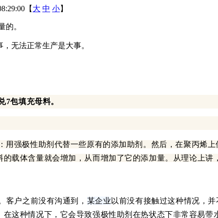
8:29:00【
大
中
小
】
量的。
事，无法正常生产是大事。
兑7包填充母料。
：
用强极性助剂代替一些原有的添加助剂。
然后，在聚丙烯上
料的载体含量就会增加，从而增加了它
的添加量。
从理论上讲
。客户之前没有沟通到，
某企业
以前没有接触过这种情况，并
。在这种情况下，它会导致强极性助剂在热状态下非常容易带