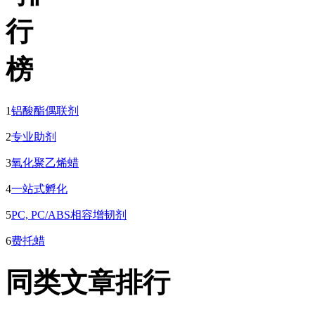
1
铝酸酯偶联剂
2
专业助剂
3
氧化聚乙烯蜡
4
一站式孵化
5
PC, PC/ABS相容增韧剂
6
费托蜡
同类文章排行