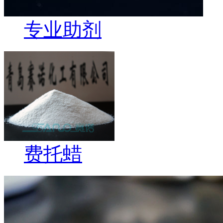
专业助剂
费托蜡