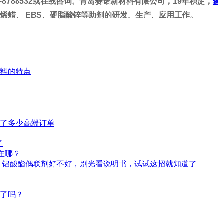
-8788532或在线咨询。青岛赛诺新材料有限公司，19年积淀，
丙烯蜡、 EBS、硬脂酸锌等助剂的研发、生产、应用工作。
料的特点
了多少高端订单
了
差在哪？
 铝酸酯偶联剂好不好，别光看说明书，试试这招就知道了
蜡了吗？