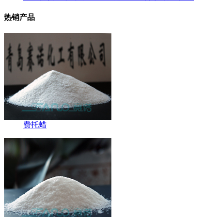
热销产品
费托蜡