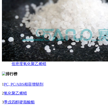
低密度氧化聚乙烯蜡
1
PC, PC/ABS相容增韧剂
2
氧化聚乙烯蜡
3
季戊四醇硬脂酸酯