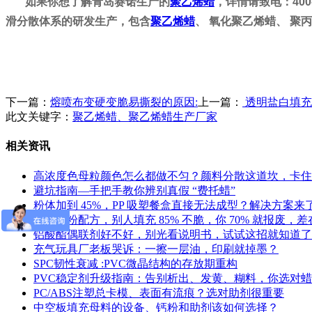
如果你想了解青岛赛诺生产的
聚乙烯蜡
，详情请致电：400
滑分散体系的研发生产，包含
聚乙烯蜡
、 氧化聚乙烯蜡、 聚
下一篇：
熔喷布变硬变脆易撕裂的原因:
上一篇：
透明盐白填充
此文关键字：
聚乙烯蜡、聚乙烯蜡生产厂家
相关资讯
高浓度色母粒颜色怎么都做不匀？颜料分散这道坎，卡住
避坑指南—手把手教你辨别真假 “费托蜡”
粉体加到 45%，PP 吸塑餐盒直接无法成型？解决方案来
同样钙粉配方，别人填充 85% 不脆，你 70% 就报废，
铝酸酯偶联剂好不好，别光看说明书，试试这招就知道了
充气玩具厂老板哭诉：一擦一层油，印刷就掉墨？
SPC韧性衰减 :PVC微晶结构的存放期重构
PVC稳定剂升级指南：告别析出、发黄、糊料，你选对
PC/ABS注塑总卡模、表面有流痕？选对助剂很重要
中空板填充母料的设备、钙粉和助剂该如何选择？