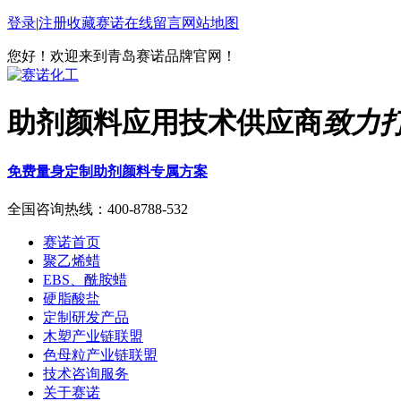
登录
|
注册
收藏赛诺
在线留言
网站地图
您好！欢迎来到青岛赛诺品牌官网！
助剂颜料应用技术供应商
致力
免费量身定制助剂颜料专属方案
全国咨询热线：
400-8788-532
赛诺首页
聚乙烯蜡
EBS、酰胺蜡
硬脂酸盐
定制研发产品
木塑产业链联盟
色母粒产业链联盟
技术咨询服务
关于赛诺