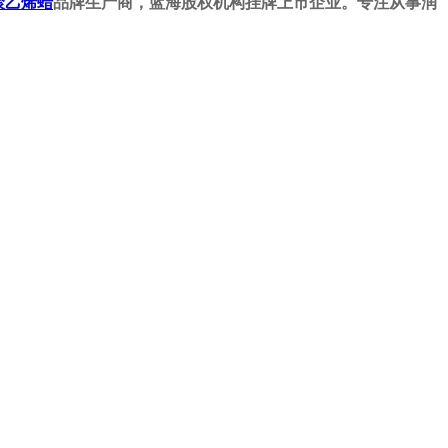
聚乙烯蜡
品牌生产商，蓝海股权机构挂牌上市企业。专注从事润