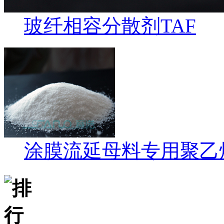
玻纤相容分散剂TAF
涂膜流延母料专用聚乙