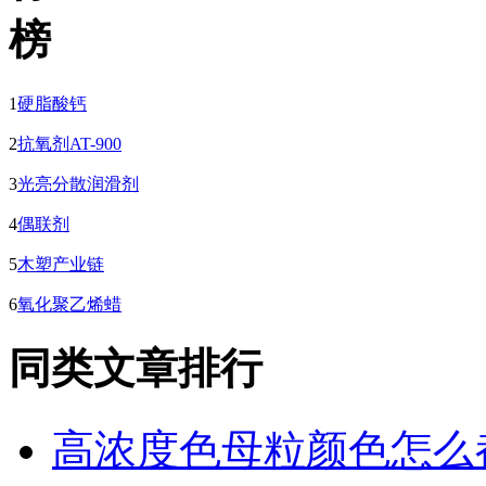
1
硬脂酸钙
2
抗氧剂AT-900
3
光亮分散润滑剂
4
偶联剂
5
木塑产业链
6
氧化聚乙烯蜡
同类文章排行
高浓度色母粒颜色怎么