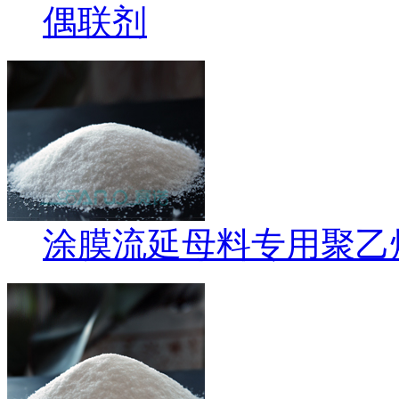
偶联剂
涂膜流延母料专用聚乙