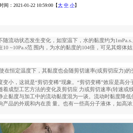
间：2021-01-22 10:59:00【
大
中
小
】
不
随流动状态发生变化，如室温下，水的黏度约为1mPa.s
~10Pa.s范
围内，为水的黏度的104倍，可见其熔体
在恒定温度下，其黏度也会随剪切速率(或剪切应力)的变
度变小，这
就是“剪切变稀”现象。“剪切变稀”效应是高分
随着成型工艺方法的变化及剪切应
力或剪切速率(转速或线
静止黏度与加工中的流动黏度混为一谈。流动时黏度降低
响产品的外观和内在质
量。也有一些高分子液体，如高浓