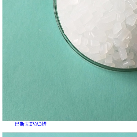
巴斯夫EVA3蜡