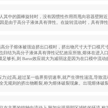
其中的圆棒旋转时，没有因惯性作用而甩向容器壁附近，
种现象的原因是由于高分子液体具有弹性。在旋转流动时，具
指高分子熔体被强迫挤出口模时，挤出物尺寸大于口模尺寸
的原因也归结为高分子液体具有弹性记忆效应所致,熔体在进入
够长,则 Barus效应就大为减弱这是因为在口模中流动
力)过高,超过某一临界剪切速率,就产生弹性湍流,导致流
全无规则的挤出物断裂,称为熔体破裂现象。出现熔体破裂
往在主要的纯轴向流动上,附加出现局部区域性的环流,称