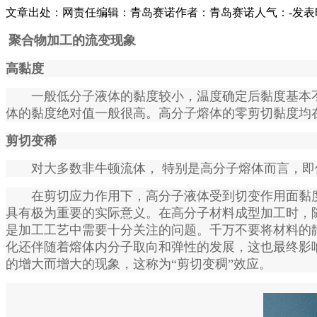
文章出处：
网责任编辑：青岛赛诺
作者：青岛赛诺
人气：
-
发表时
聚合物加工的流变现象
高黏度
一般低分子液体的黏度较小，温度确定后黏度基本
体的黏度绝对
值一般很高。高分子熔体的零剪切黏度均在10 
剪切变稀
对大多数非牛顿流体， 特别是高分子熔体而言，即使
在剪切应力作用下，高分子液体受到切变作用面黏
具有极为重要的实际意
义。在高分子材料成型加工时，
是加工工艺中需要十分关注的问题。千万不要将
材料的
化还伴随着
熔体内分子取向和弹性的发展，这也最终影
的增大而增大的现象，这称为“剪切变稠”
效应。