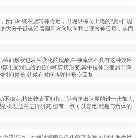
反而环绕在旋转棒附近，出现沿棒向上爬的“爬杆”现
有弹性的大分子链会沿着圈周方向取向和出现拉伸变形，从而
,截面形状也发生变化的现象,牛顿流体不具有这种效应
口模时,受到强烈的拉伸和剪切形变,其中拉伸形变属于弹
的时间越长,就越有时间将弹性形变回复.
动不稳定,挤出物表面粗植。随着挤出速度的进一步加大,
的机理还在进行研究,但有一点可以肯定,就是与熔体的
为次
级流动。在通过截面有变化的流道时,有时也发生类