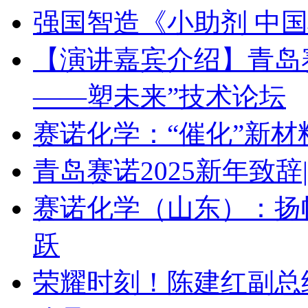
强国智造《小助剂 中
【演讲嘉宾介绍】青岛赛诺 
——塑未来”技术论坛
赛诺化学：“催化”新
青岛赛诺2025新年致
赛诺化学（山东）：扬
跃
荣耀时刻！陈建红副总