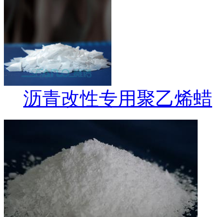
沥青改性专用聚乙烯蜡