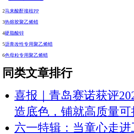
2
马来酸酐接枝PP
3
热熔胶聚乙烯蜡
4
硬脂酸锌
5
沥青改性专用聚乙烯蜡
6
色母粒专用聚乙烯蜡
同类文章排行
喜报｜青岛赛诺获评20
造底色，铺就高质量可
六一特辑：当童心走进