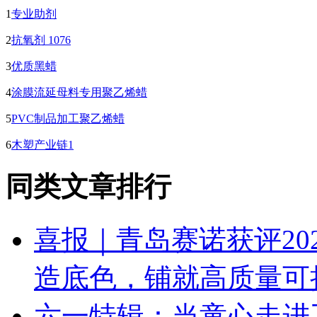
1
专业助剂
2
抗氧剂 1076
3
优质黑蜡
4
涂膜流延母料专用聚乙烯蜡
5
PVC制品加工聚乙烯蜡
6
木塑产业链1
同类文章排行
喜报｜青岛赛诺获评20
造底色，铺就高质量可
六一特辑：当童心走进