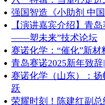
强国智造《小助剂 中
【演讲嘉宾介绍】青岛赛诺 
——塑未来”技术论坛
赛诺化学：“催化”新
青岛赛诺2025新年致
赛诺化学（山东）：扬
跃
荣耀时刻！陈建红副总