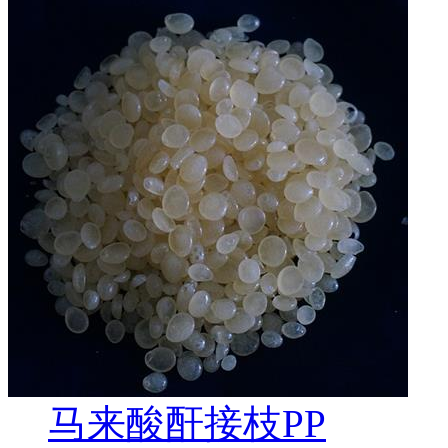
马来酸酐接枝PP