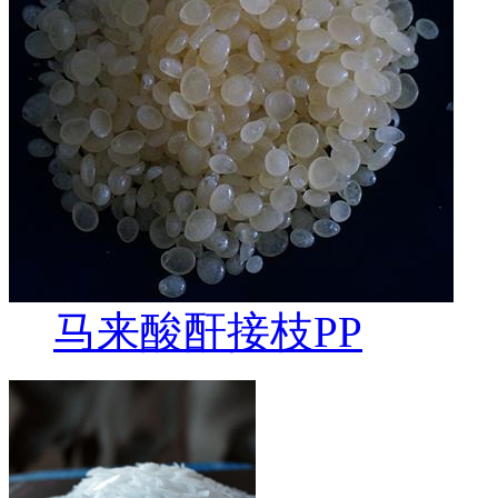
马来酸酐接枝PP