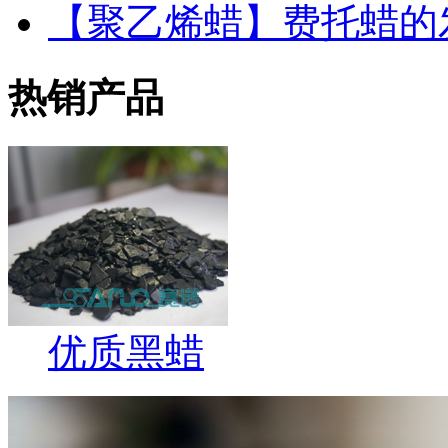
【聚乙烯蜡】费托蜡的
热销产品
优质黑蜡