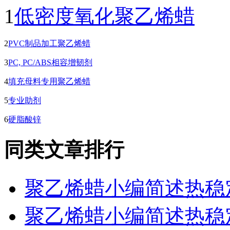
1
低密度氧化聚乙烯蜡
2
PVC制品加工聚乙烯蜡
3
PC, PC/ABS相容增韧剂
4
填充母料专用聚乙烯蜡
5
专业助剂
6
硬脂酸锌
同类文章排行
聚乙烯蜡小编简述热稳
聚乙烯蜡小编简述热稳