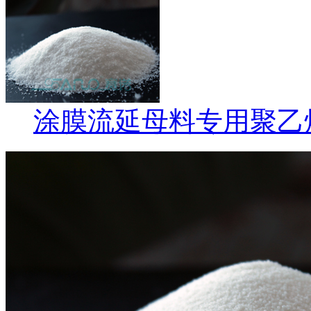
涂膜流延母料专用聚乙