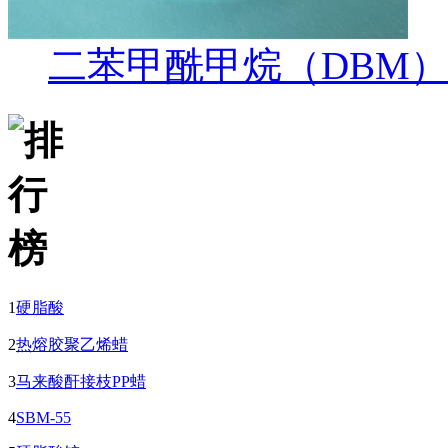
二苯甲酰甲烷（DBM
1
硬脂酸
2
热熔胶聚乙烯蜡
3
马来酸酐接枝PP蜡
4
SBM-55