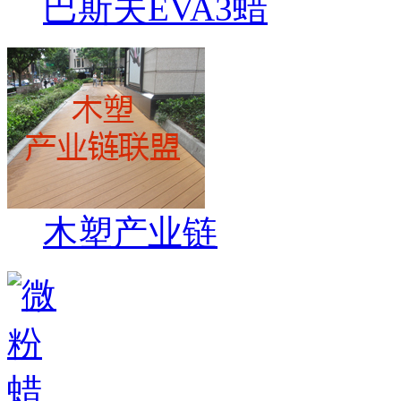
巴斯夫EVA3蜡
木塑产业链