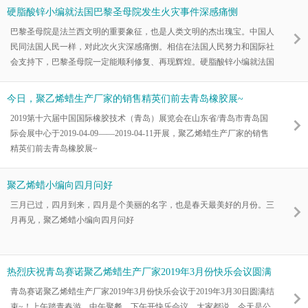
全球最顶尖的展会之一。青岛赛诺硬脂酸锌小编与您缘聚9.3R41广州国际
硬脂酸锌小编就法国巴黎圣母院发生火灾事件深感痛恻
橡塑展！
巴黎圣母院是法兰西文明的重要象征，也是人类文明的杰出瑰宝。中国人
民同法国人民一样，对此次火灾深感痛恻。相信在法国人民努力和国际社
会支持下，巴黎圣母院一定能顺利修复、再现辉煌。硬脂酸锌小编就法国
巴黎圣母院发生火灾事件深感痛恻
今日，聚乙烯蜡生产厂家的销售精英们前去青岛橡胶展~
2019第十六届中国国际橡胶技术（青岛）展览会在山东省/青岛市青岛国
际会展中心于2019-04-09——2019-04-11开展，聚乙烯蜡生产厂家的销售
精英们前去青岛橡胶展~
聚乙烯蜡小编向四月问好
三月已过，四月到来，四月是个美丽的名字，也是春天最美好的月份。三
月再见，聚乙烯蜡小编向四月问好
热烈庆祝青岛赛诺聚乙烯蜡生产厂家2019年3月份快乐会议圆满
结束~！
青岛赛诺聚乙烯蜡生产厂家2019年3月份快乐会议于2019年3月30日圆满结
束~！上午踏青春游，中午聚餐，下午开快乐会议，大家都说，今天是公