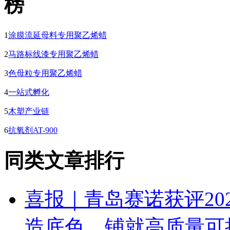
1
涂膜流延母料专用聚乙烯蜡
2
马路标线漆专用聚乙烯蜡
3
色母粒专用聚乙烯蜡
4
一站式孵化
5
木塑产业链
6
抗氧剂AT-900
同类文章排行
喜报｜青岛赛诺获评20
造底色，铺就高质量可