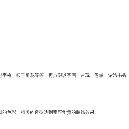
卍字格、棂子雕花等等，再点缀以字画、古玩、卷轴，浓浓书香
烈的色彩、精美的造型达到雍容华贵的装饰效果。