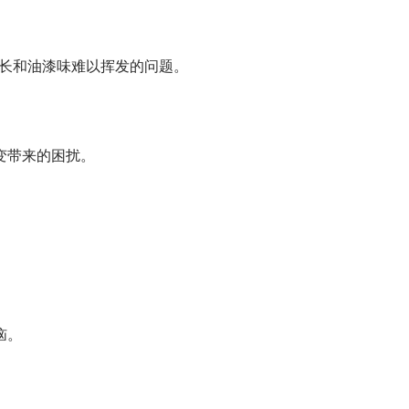
长和
油漆味难以挥发的问题。
变带来的困扰。
恼。