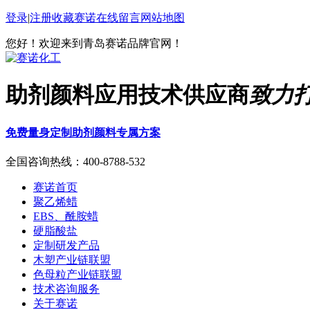
登录
|
注册
收藏赛诺
在线留言
网站地图
您好！欢迎来到青岛赛诺品牌官网！
助剂颜料应用技术供应商
致力
免费量身定制助剂颜料专属方案
全国咨询热线：
400-8788-532
赛诺首页
聚乙烯蜡
EBS、酰胺蜡
硬脂酸盐
定制研发产品
木塑产业链联盟
色母粒产业链联盟
技术咨询服务
关于赛诺